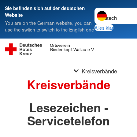
Sie befinden sich auf der deutschen
Sprache wechseln 
Website
You are on the German website, you can
Alles klar
use the switch to switch to the English one
Ortsverein
Biedenkopf-Wallau e.V.
Kreisverbände
Kreisverbände
Lesezeichen -
Servicetelefon