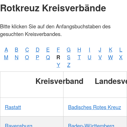
Rotkreuz Kreisverbände
Bitte klicken Sie auf den Anfangsbuchstaben des
gesuchten Kreisverbandes.
A
B
C
D
E
F
G
H
I
J
K
L
M
N
O
P
Q
R
S
T
U
V
W
X
Y
Z
Kreisverband
Landesv
Rastatt
Badisches Rotes Kreuz
Ravensburg
Baden-Württemberg