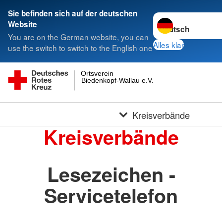
Sie befinden sich auf der deutschen
Sprache wechseln 
Website
You are on the German website, you can
Alles klar
use the switch to switch to the English one
Ortsverein
Biedenkopf-Wallau e.V.
Kreisverbände
Kreisverbände
Lesezeichen -
Servicetelefon