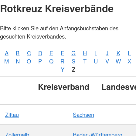
Rotkreuz Kreisverbände
Bitte klicken Sie auf den Anfangsbuchstaben des
gesuchten Kreisverbandes.
A
B
C
D
E
F
G
H
I
J
K
L
M
N
O
P
Q
R
S
T
U
V
W
X
Y
Z
Kreisverband
Landesv
Zittau
Sachsen
Zollernalb
Baden-Württemberg