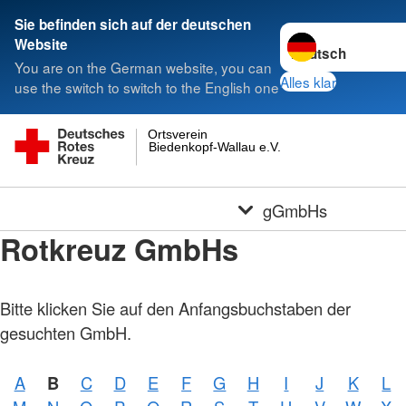
Sie befinden sich auf der deutschen
Sprache wechseln 
Website
You are on the German website, you can
Alles klar
use the switch to switch to the English one
Ortsverein
Biedenkopf-Wallau e.V.
gGmbHs
Rotkreuz GmbHs
Bitte klicken Sie auf den Anfangsbuchstaben der
gesuchten GmbH.
A
B
C
D
E
F
G
H
I
J
K
L