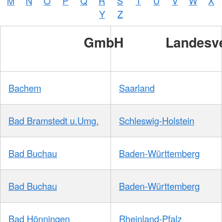
M
N
O
P
Q
R
S
T
U
V
W
X
Y
Z
GmbH
Landesv
Bachem
Saarland
Bad Bramstedt u.Umg.
Schleswig-Holstein
Bad Buchau
Baden-Württemberg
Bad Buchau
Baden-Württemberg
Bad Hönningen
Rheinland-Pfalz