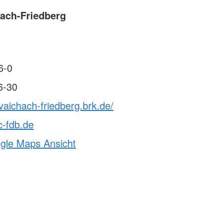
ach-Friedberg
6-0
6-30
vaichach-friedberg.brk.de/
c-fdb.de
ogle Maps Ansicht