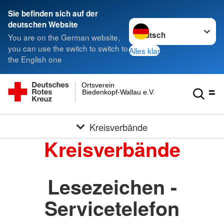
Sie befinden sich auf der
Sprache wechseln zu
deutschen Website
You are on the German website,
you can use the switch to switch to
Alles klar
the English one
Ortsverein
Biedenkopf-Wallau e.V.
Kreisverbände
Kreisverbände
Lesezeichen -
Servicetelefon