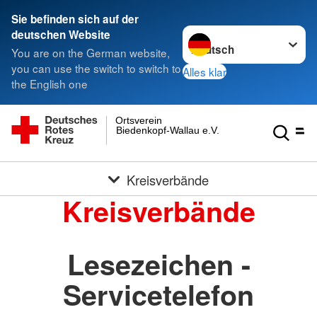
Sie befinden sich auf der
Sprache wechseln zu
deutschen Website
You are on the German website,
you can use the switch to switch to
Alles klar
the English one
Ortsverein
Biedenkopf-Wallau e.V.
Kreisverbände
Kreisverbände
Lesezeichen -
Servicetelefon