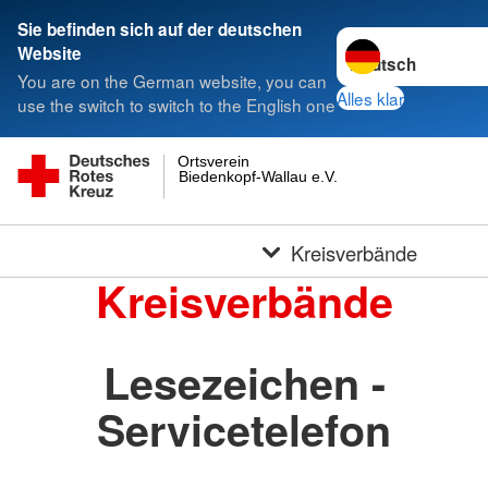
Sie befinden sich auf der deutschen
Sprache wechseln 
Website
You are on the German website, you can
Alles klar
use the switch to switch to the English one
Ortsverein
Biedenkopf-Wallau e.V.
Kreisverbände
Kreisverbände
Lesezeichen -
Servicetelefon