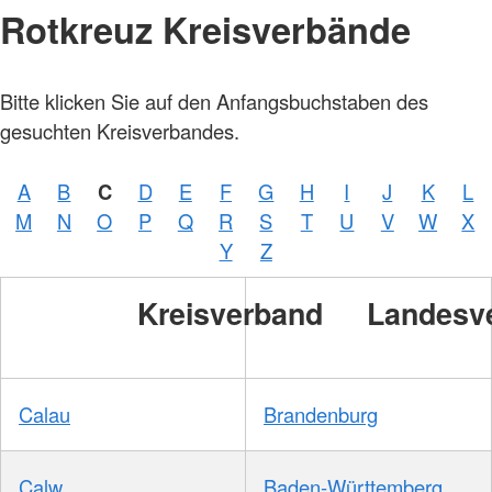
Rotkreuz Kreisverbände
Bitte klicken Sie auf den Anfangsbuchstaben des
gesuchten Kreisverbandes.
A
B
C
D
E
F
G
H
I
J
K
L
M
N
O
P
Q
R
S
T
U
V
W
X
Y
Z
Kreisverband
Landesv
Calau
Brandenburg
Calw
Baden-Württemberg