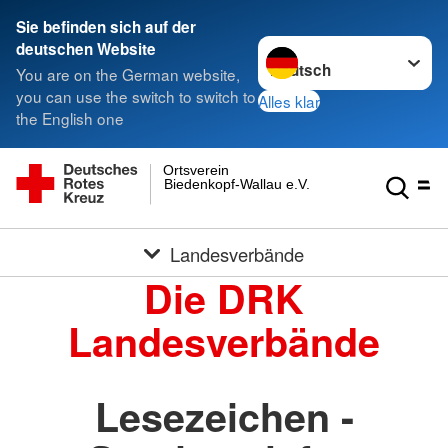
Sie befinden sich auf der
Sprache wechseln zu
deutschen Website
You are on the German website,
you can use the switch to switch to
Alles klar
the English one
Ortsverein
Biedenkopf-Wallau e.V.
Landesverbände
Die DRK
Landesverbände
Lesezeichen -