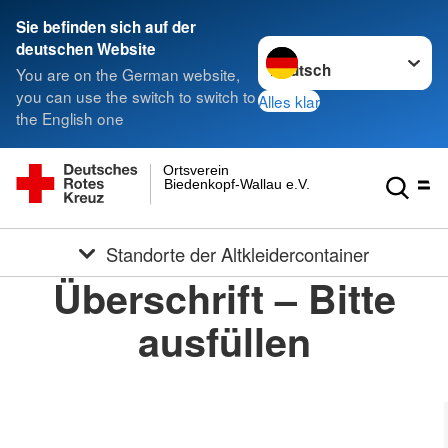
Sie befinden sich auf der
Sprache wechseln zu
deutschen Website
You are on the German website,
you can use the switch to switch to
Alles klar
the English one
Ortsverein
Biedenkopf-Wallau e.V.
Standorte der Altkleidercontainer
Überschrift – Bitte
ausfüllen